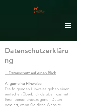
Datenschutzerkläru
ng
1. Datenschutz auf einen Blick
Allgemeine Hinweise
Die folgenden Hinweise geben einen
einfachen Überblick darüber, was mit
Ihren personenbezogenen Daten
passiert, wenn Sie diese Website